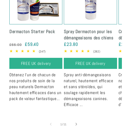
Dermacton Starter Pack
Spray Dermacton pour les
Crèm
démangeaisons des chiens
déma
Prix
Prix
Prix
Prix
£59.40
£23.80
£22
£66.00
habituel
soldé
habituel
habi
247
262
(247)
(262)
total
total
des
des
FREE UK delivery
FREE UK delivery
critiques
critiques
Obtenez l'un de chacun de
Spray anti-démangeaisons
Crèm
nos produits de soin de la
naturel, hautement efficace
natu
peau naturels Dermacton
et sans stéroïdes, qui
et s
hautement efficaces dans un
soulage rapidement les
chie
pack de valeur fantastique...
démangeaisons canines.
déma
Efficace ...
d'irri
sur
1
/
11